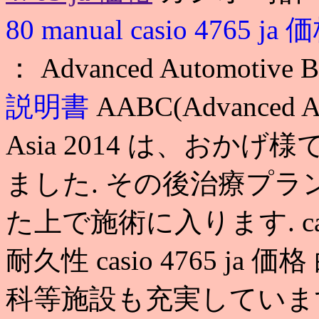
80 manual
casio 4765 ja
： Advanced Automotive Ba
説明書
AABC(Advanced Aut
Asia 2014 は、お
ました. その後治療プ
た上で施術に入ります. casi
耐久性 casio 4765 
科等施設も充実しています