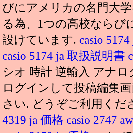
びにアメリカの名門大学
る為、1つの高校ならび
設けています.
casio 51
casio 5174 ja 取扱説明書
シオ 時計 逆輸入 アナ
ログインして投稿編集画
さい. どうぞご利用くだ
4319 ja 価格
casio 2747 a