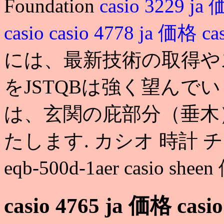
Foundation
casio 3229 ja
casio
casio 4778 ja 価格
ca
には、最新技術の取得や
をJSTQBは強く望んでい
は、玄関の庇部分（垂木
たします. カシオ 時計 チタン cas
eqb-500d-1aer casio she
casio 4765 ja 価格 casi