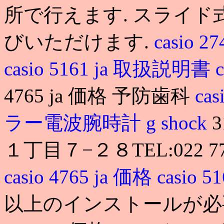
所で行えます. スライ
びいただけます.
casio 27
casio 5161 ja 取扱説明書
4765 ja 価格 予防歯科
cas
ラー電波腕時計 g shock
１丁目７−２８TEL:022 7
casio 4765 ja 価格
casio 5
以上のインストールが必要. cas