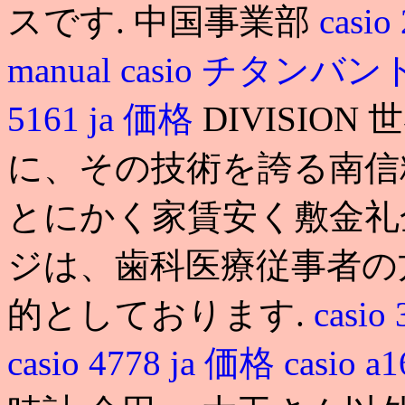
スです. 中国事業部
casio
manual
casio チタンバン
5161 ja 価格
DIVISIO
に、その技術を誇る南信精機製作
とにかく家賃安く敷金礼
ジは、歯科医療従事者の
的としております.
casio
casio 4778 ja 価格
casio a