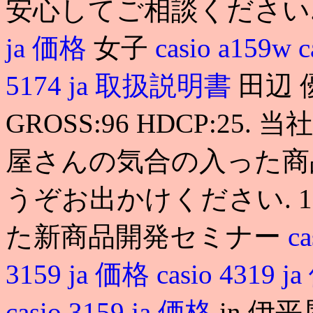
安心してご相談ください.
ja 価格
女子
casio a159w
c
5174 ja 取扱説明書
田辺 優
GROSS:96 HDCP:2
屋さんの気合の入った商
うぞお出かけください. 
た 新商品開発セミナー
c
3159 ja 価格
casio 4319 
casio 3159 ja 価格
in 伊