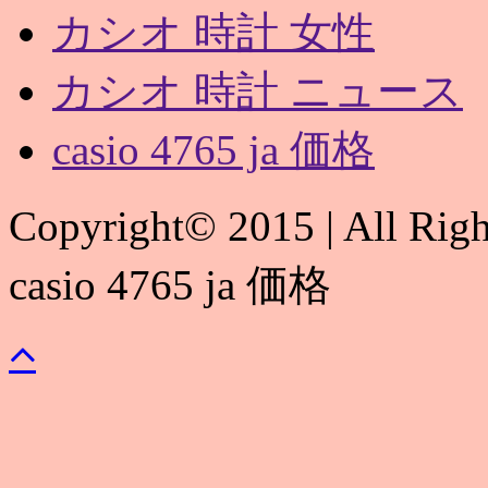
カシオ 時計 女性
カシオ 時計 ニュース
casio 4765 ja 価格
Copyright© 2015 | All Rig
casio 4765 ja 価格