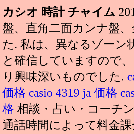
カシオ 時計 チャイム
20
盤、直角二面カンナ盤、
た. 私は、異なるゾー
と確信していますので、
り興味深いものでした.
c
価格
casio 4319 ja 価格
ca
格
相談・占い・コーチ
通話時間によって料金課