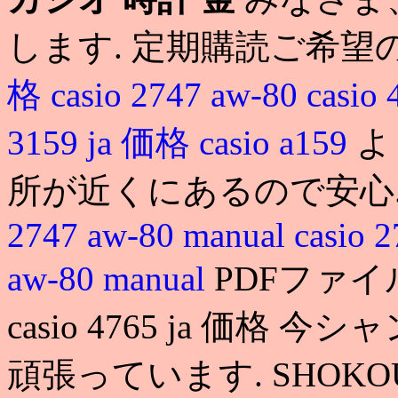
します. 定期購読ご希
格
casio 2747 aw-80
casio
3159 ja 価格
casio a159
よ
所が近くにあるので安心. 
2747 aw-80 manual
casio 
aw-80 manual
PDFファイ
casio 4765 ja 価
頑張っています. SHOKOU