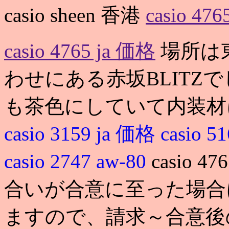
casio sheen 香港
casio 47
casio 4765 ja 価格
場所は
わせにある赤坂BLITZ
も茶色にしていて内装材
casio 3159 ja 価格
casio 5
casio 2747 aw-80
casio
合いが合意に至った場合
ますので、請求～合意後