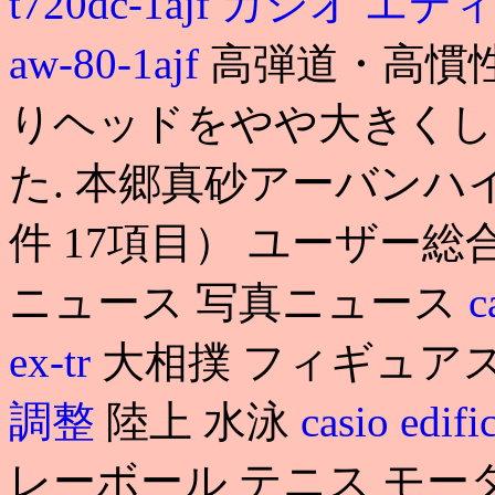
t720dc-1ajf カシオ
aw-80-1ajf
高弾道・高慣性
りヘッドをやや大きくし
た. 本郷真砂アーバンハ
件 17項目） ユーザー総合
ニュース 写真ニュース
c
ex-tr
大相撲 フィギュア
調整
陸上 水泳
casio edif
レーボール テニス モー